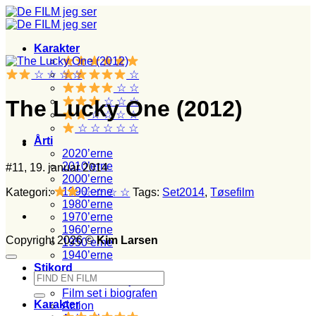
Fortsæt
til
indhold
Karakter
☆ ☆ ☆ ☆
☆
☆ ☆
☆ ☆ ☆
The Lucky One (2012)
☆ ☆ ☆ ☆
☆ ☆ ☆ ☆ ☆
Årti
2020’erne
2010’erne
#11, 19. januar 2014
2000’erne
1990’erne
Kategori:
☆ ☆ ☆ ☆
Tags:
Set2014
,
Tøsefilm
1980’erne
1970’erne
1960’erne
Copyright 2026 ©
Kim Larsen
1950’erne
1940’erne
Stikord
Søg
Film set med junior
efter:
Film set i biografen
Karakter
Action