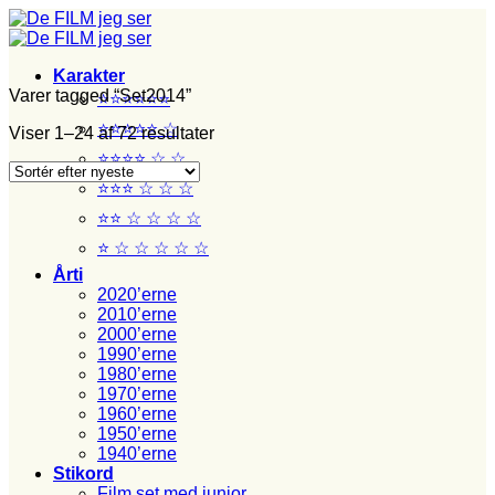
Fortsæt
til
indhold
Karakter
Varer tagged “Set2014”
⭐⭐⭐⭐⭐⭐
⭐⭐⭐⭐⭐ ☆
Sorteret
Viser 1–24 af 72 resultater
efter
⭐⭐⭐⭐ ☆ ☆
seneste
⭐⭐⭐ ☆ ☆ ☆
⭐⭐ ☆ ☆ ☆ ☆
⭐ ☆ ☆ ☆ ☆ ☆
Årti
2020’erne
2010’erne
2000’erne
1990’erne
1980’erne
1970’erne
1960’erne
1950’erne
1940’erne
Stikord
Film set med junior