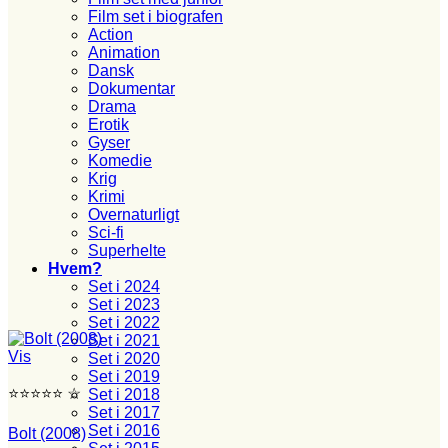
Film set i biografen
Action
Animation
Dansk
Dokumentar
Drama
Erotik
Gyser
Komedie
Krig
Krimi
Overnaturligt
Sci-fi
Superhelte
Hvem?
Set i 2024
Set i 2023
Set i 2022
Set i 2021
Vis
Set i 2020
Set i 2019
⭐⭐⭐⭐⭐ ☆
Set i 2018
Set i 2017
Set i 2016
Bolt (2008)