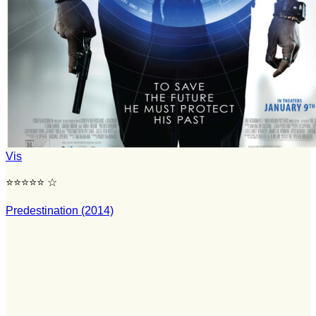
Vis
⭐⭐⭐⭐⭐ ☆
Predestination (2014)