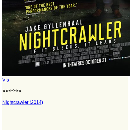
Vis
⭐⭐⭐⭐⭐⭐
Nightcrawler (2014)