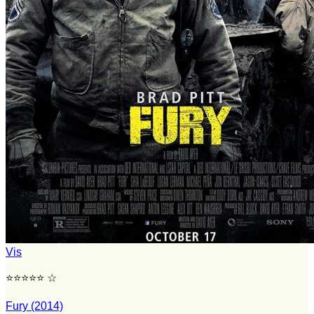
Vis
⭐⭐⭐⭐⭐ ☆
Fury (2014)