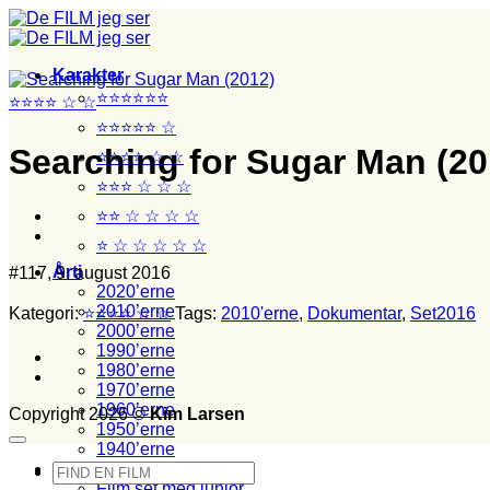
Fortsæt
til
indhold
Karakter
⭐⭐⭐⭐⭐⭐
⭐⭐⭐⭐ ☆ ☆
⭐⭐⭐⭐⭐ ☆
Searching for Sugar Man (20
⭐⭐⭐⭐ ☆ ☆
⭐⭐⭐ ☆ ☆ ☆
⭐⭐ ☆ ☆ ☆ ☆
⭐ ☆ ☆ ☆ ☆ ☆
Årti
#117, 9. august 2016
2020’erne
2010’erne
Kategori:
⭐⭐⭐⭐ ☆ ☆
Tags:
2010'erne
,
Dokumentar
,
Set2016
2000’erne
1990’erne
1980’erne
1970’erne
1960’erne
Copyright 2026 ©
Kim Larsen
1950’erne
1940’erne
Stikord
Søg
Film set med junior
efter: