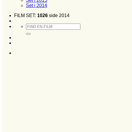
Set i 2015
Set i 2014
FILM SET:
1026
side 2014
Søg
efter: