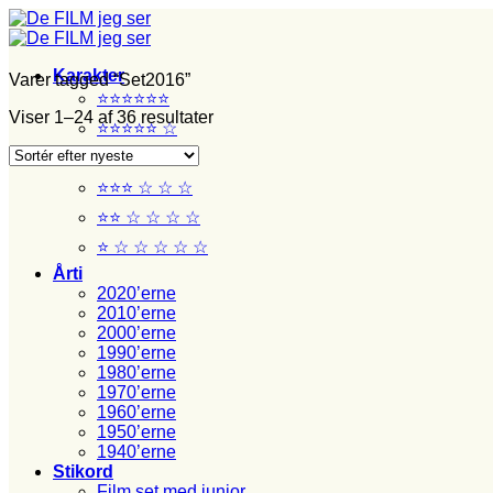
Fortsæt
til
indhold
Karakter
Varer tagged “Set2016”
⭐⭐⭐⭐⭐⭐
Sorteret
Viser 1–24 af 36 resultater
⭐⭐⭐⭐⭐ ☆
efter
seneste
⭐⭐⭐⭐ ☆ ☆
⭐⭐⭐ ☆ ☆ ☆
⭐⭐ ☆ ☆ ☆ ☆
⭐ ☆ ☆ ☆ ☆ ☆
Årti
2020’erne
2010’erne
2000’erne
1990’erne
1980’erne
1970’erne
1960’erne
1950’erne
1940’erne
Stikord
Film set med junior