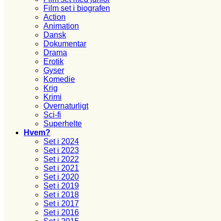
Film set i biografen
Action
Animation
Dansk
Dokumentar
Drama
Erotik
Gyser
Komedie
Krig
Krimi
Overnaturligt
Sci-fi
Superhelte
Hvem?
Set i 2024
Set i 2023
Set i 2022
Set i 2021
Set i 2020
Set i 2019
Set i 2018
Set i 2017
Set i 2016