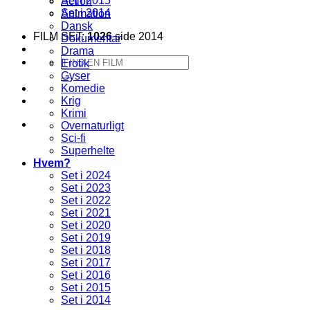
Set i 2015
Action
Set i 2014
Animation
Dansk
FILM SET:
1026
side 2014
Dokumentar
Drama
Søg
Erotik
efter:
Gyser
Komedie
Krig
Krimi
Overnaturligt
Sci-fi
Superhelte
Hvem?
Set i 2024
Set i 2023
Set i 2022
Set i 2021
Set i 2020
Set i 2019
Set i 2018
Set i 2017
Set i 2016
Set i 2015
Set i 2014