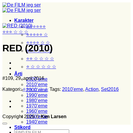
Fortsæt
til
indhold
Karakter
⭐⭐⭐⭐⭐⭐
⭐⭐⭐ ☆ ☆ ☆
⭐⭐⭐⭐⭐ ☆
⭐⭐⭐⭐ ☆ ☆
RED (2010)
⭐⭐⭐ ☆ ☆ ☆
⭐⭐ ☆ ☆ ☆ ☆
⭐ ☆ ☆ ☆ ☆ ☆
Årti
#109, 29. april 2016
2020’erne
2010’erne
Kategori:
⭐⭐⭐ ☆ ☆ ☆
Tags:
2010'erne
,
Action
,
Set2016
2000’erne
1990’erne
1980’erne
1970’erne
1960’erne
Copyright 2026 ©
Kim Larsen
1950’erne
1940’erne
Stikord
Søg
Film set med junior