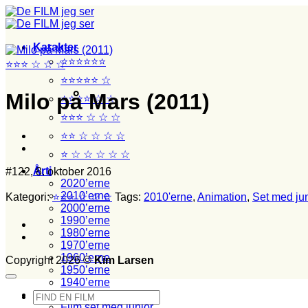
Fortsæt
til
indhold
Karakter
⭐⭐⭐⭐⭐⭐
⭐⭐⭐ ☆ ☆ ☆
⭐⭐⭐⭐⭐ ☆
Milo på Mars (2011)
⭐⭐⭐⭐ ☆ ☆
⭐⭐⭐ ☆ ☆ ☆
⭐⭐ ☆ ☆ ☆ ☆
⭐ ☆ ☆ ☆ ☆ ☆
Årti
#122, 8. oktober 2016
2020’erne
2010’erne
Kategori:
⭐⭐⭐ ☆ ☆ ☆
Tags:
2010'erne
,
Animation
,
Set med jun
2000’erne
1990’erne
1980’erne
1970’erne
1960’erne
Copyright 2026 ©
Kim Larsen
1950’erne
1940’erne
Stikord
Søg
Film set med junior
efter: