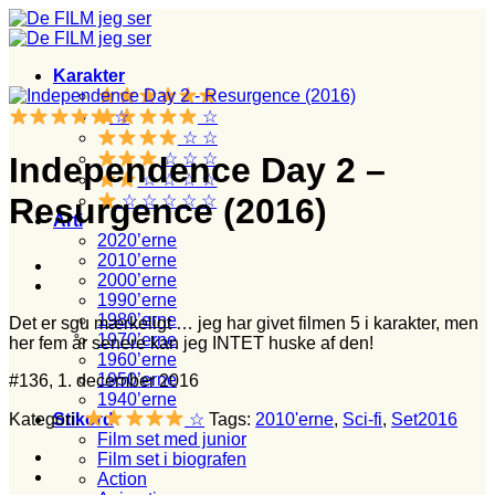
Fortsæt
til
indhold
Karakter
☆
☆
☆ ☆
☆ ☆ ☆
Independence Day 2 –
☆ ☆ ☆ ☆
☆ ☆ ☆ ☆ ☆
Resurgence (2016)
Årti
2020’erne
2010’erne
2000’erne
1990’erne
1980’erne
Det er sgu mærkeligt … jeg har givet filmen 5 i karakter, men
1970’erne
her fem år senere kan jeg INTET huske af den!
1960’erne
1950’erne
#136, 1. december 2016
1940’erne
Kategori:
☆
Tags:
2010'erne
,
Sci-fi
,
Set2016
Stikord
Film set med junior
Film set i biografen
Action