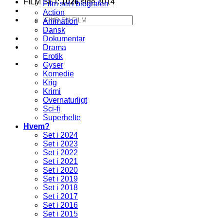
FILM SET:
1026
side 2014
Film set i biografen
Action
Søg
Animation
efter:
Dansk
Dokumentar
Drama
Erotik
Gyser
Komedie
Krig
Krimi
Overnaturligt
Sci-fi
Superhelte
Hvem?
Set i 2024
Set i 2023
Set i 2022
Set i 2021
Set i 2020
Set i 2019
Set i 2018
Set i 2017
Set i 2016
Set i 2015