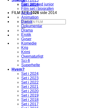
Set i 2015
Film set med junior
Set i 2014
Film set i biografen
FILM SET:
1026
side 2014
Action
Animation
Søg
Dansk
efter:
Dokumentar
Drama
Erotik
Gyser
Komedie
Krig
Krimi
Overnaturligt
Sci-fi
Superhelte
Hvem?
Set i 2024
Set i 2023
Set i 2022
Set i 2021
Set i 2020
Set i 2019
Set i 2018
Set i 2017