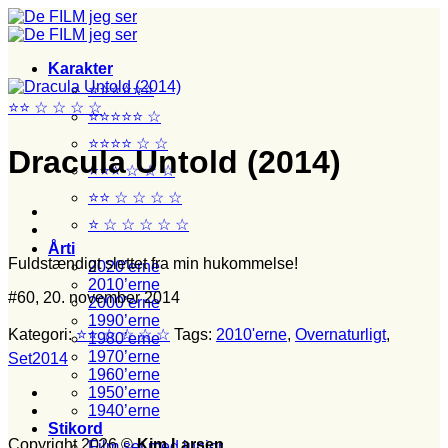
Fortsæt
til
indhold
Karakter
⭐⭐⭐⭐⭐⭐
⭐⭐ ☆ ☆ ☆ ☆
⭐⭐⭐⭐⭐ ☆
⭐⭐⭐⭐ ☆ ☆
Dracula Untold (2014)
⭐⭐⭐ ☆ ☆ ☆
⭐⭐ ☆ ☆ ☆ ☆
⭐ ☆ ☆ ☆ ☆ ☆
Årti
Fuldstændigt slettet fra min hukommelse!
2020’erne
2010’erne
#60, 20. november 2014
2000’erne
1990’erne
Kategori:
⭐⭐ ☆ ☆ ☆ ☆
Tags:
2010'erne
,
Overnaturligt
,
1980’erne
1970’erne
Set2014
1960’erne
1950’erne
1940’erne
Stikord
Copyright 2026 ©
Kim Larsen
Film set med junior