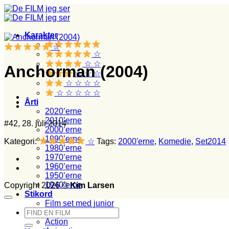
Fortsæt
til
indhold
Karakter
☆
☆
☆ ☆
Anchorman (2004)
☆ ☆ ☆
☆ ☆ ☆ ☆
☆ ☆ ☆ ☆ ☆
Årti
2020’erne
2010’erne
#42, 28. juli 2014
2000’erne
1990’erne
Kategori:
☆
Tags:
2000'erne
,
Komedie
,
Set2014
1980’erne
1970’erne
1960’erne
1950’erne
1940’erne
Copyright 2026 ©
Kim Larsen
Stikord
Film set med junior
Søg
Film set i biografen
efter:
Action