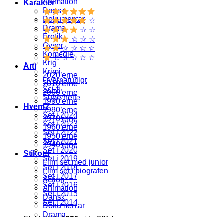
Animation
Karakter
Dansk
Dokumentar
☆
Drama
☆ ☆
Erotik
☆ ☆ ☆
Gyser
☆ ☆ ☆ ☆
Komedie
☆ ☆ ☆ ☆ ☆
Krig
Årti
Krimi
2020’erne
Overnaturligt
2010’erne
Sci-fi
2000’erne
Superhelte
1990’erne
Hvem?
1980’erne
Set i 2024
1970’erne
Set i 2023
1960’erne
Set i 2022
1950’erne
Set i 2021
1940’erne
Set i 2020
Stikord
Set i 2019
Film set med junior
Set i 2018
Film set i biografen
Set i 2017
Action
Set i 2016
Animation
Set i 2015
Dansk
Set i 2014
Dokumentar
Drama