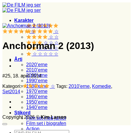
Fortsæt
til
indhold
Karakter
☆
☆
☆ ☆
☆ ☆ ☆
Anchorman 2 (2013)
☆ ☆ ☆ ☆
☆ ☆ ☆ ☆ ☆
Årti
2020’erne
2010’erne
2000’erne
#25, 18. april 2014
1990’erne
1980’erne
Kategori:
☆
Tags:
2010'erne
,
Komedie
,
1970’erne
Set2014
1960’erne
1950’erne
1940’erne
Stikord
Copyright 2026 ©
Kim Larsen
Film set med junior
Film set i biografen
Action
Søg