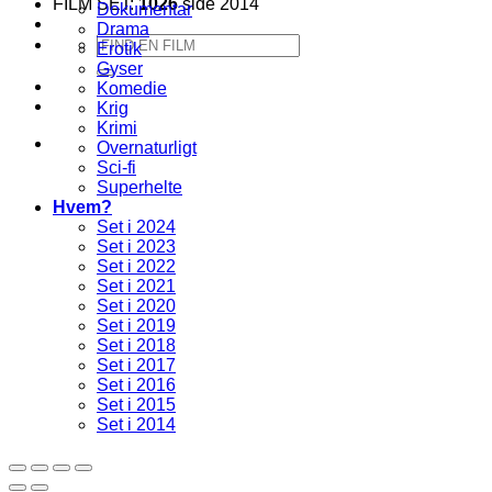
FILM SET:
1026
side 2014
Dokumentar
Drama
Søg
Erotik
efter:
Gyser
Komedie
Krig
Krimi
Overnaturligt
Sci-fi
Superhelte
Hvem?
Set i 2024
Set i 2023
Set i 2022
Set i 2021
Set i 2020
Set i 2019
Set i 2018
Set i 2017
Set i 2016
Set i 2015
Set i 2014