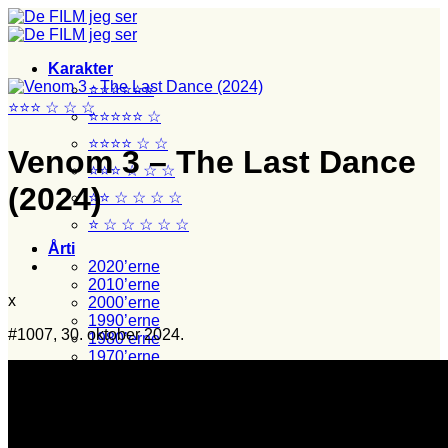
Fortsæt
til
indhold
Karakter
⭐⭐⭐⭐⭐⭐
⭐⭐⭐ ☆ ☆ ☆
⭐⭐⭐⭐⭐ ☆
⭐⭐⭐⭐ ☆ ☆
Venom 3 – The Last Dance
⭐⭐⭐ ☆ ☆ ☆
(2024)
⭐⭐ ☆ ☆ ☆ ☆
⭐ ☆ ☆ ☆ ☆ ☆
Årti
2020’erne
2010’erne
x
2000’erne
1990’erne
#1007, 30. oktober 2024.
1980’erne
1970’erne
1960’erne
1950’erne
1940’erne
Stikord
Film set med junior