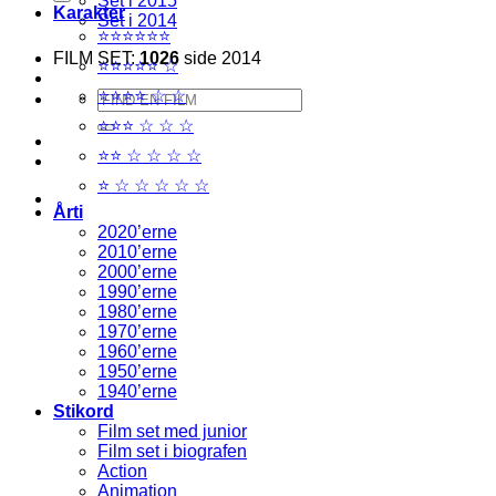
Set i 2015
Karakter
Set i 2014
⭐⭐⭐⭐⭐⭐
FILM SET:
1026
side 2014
⭐⭐⭐⭐⭐ ☆
⭐⭐⭐⭐ ☆ ☆
Søg
efter:
⭐⭐⭐ ☆ ☆ ☆
⭐⭐ ☆ ☆ ☆ ☆
⭐ ☆ ☆ ☆ ☆ ☆
Årti
2020’erne
2010’erne
2000’erne
1990’erne
1980’erne
1970’erne
1960’erne
1950’erne
1940’erne
Stikord
Film set med junior
Film set i biografen
Action
Animation