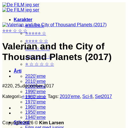
Fortsæt
til
indhold
Karakter
⭐⭐⭐⭐⭐⭐
⭐⭐⭐ ☆ ☆ ☆
⭐⭐⭐⭐⭐ ☆
⭐⭐⭐⭐ ☆ ☆
Valerian and the City of
⭐⭐⭐ ☆ ☆ ☆
Thousand Planets (2017)
⭐⭐ ☆ ☆ ☆ ☆
⭐ ☆ ☆ ☆ ☆ ☆
Årti
2020’erne
2010’erne
#220, 25. december 2017
2000’erne
1990’erne
Kategori:
⭐⭐⭐ ☆ ☆ ☆
Tags:
2010'erne
,
Sci-fi
,
Set2017
1980’erne
1970’erne
1960’erne
1950’erne
1940’erne
Stikord
Copyright 2026 ©
Kim Larsen
Film set med junior