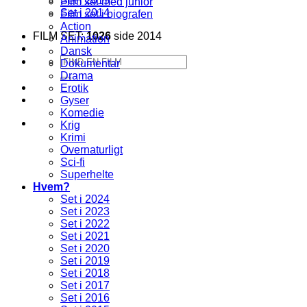
Set i 2015
Film set med junior
Set i 2014
Film set i biografen
Action
FILM SET:
1026
side 2014
Animation
Dansk
Søg
Dokumentar
efter:
Drama
Erotik
Gyser
Komedie
Krig
Krimi
Overnaturligt
Sci-fi
Superhelte
Hvem?
Set i 2024
Set i 2023
Set i 2022
Set i 2021
Set i 2020
Set i 2019
Set i 2018
Set i 2017
Set i 2016