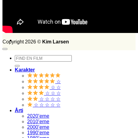
FILM SET:
1026
side 2014
Søg
efter:
Copyright 2026 ©
Kim Larsen
Søg
efter:
Karakter
☆
☆ ☆
☆ ☆ ☆
☆ ☆ ☆ ☆
☆ ☆ ☆ ☆ ☆
Årti
2020’erne
2010’erne
2000’erne
1990’erne