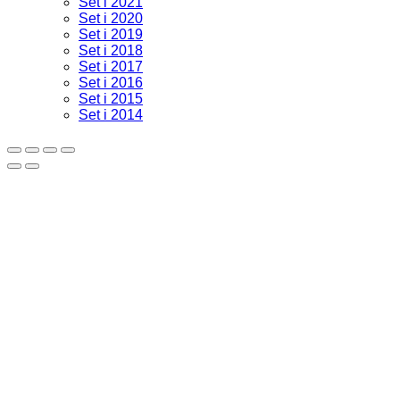
Set i 2021
Set i 2020
Set i 2019
Set i 2018
Set i 2017
Set i 2016
Set i 2015
Set i 2014