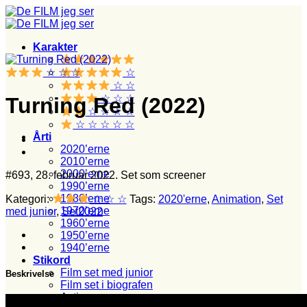
Fortsæt
til
indhold
Karakter
☆ ☆ ☆
☆
☆ ☆
☆ ☆ ☆
Turning Red (2022)
☆ ☆ ☆ ☆
☆ ☆ ☆ ☆ ☆
Årti
2020’erne
2010’erne
2000’erne
#693, 28. februar 2022. Set som screener
1990’erne
1980’erne
Kategori:
☆ ☆ ☆
Tags:
2020'erne
,
Animation
,
Set
1970’erne
med junior
,
Set2022
1960’erne
1950’erne
1940’erne
Stikord
Film set med junior
Beskrivelse
Film set i biografen
Action