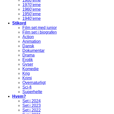
1980’erne
1970’erne
1960’erne
1950’erne
1940’erne
Stikord
Film set med junior
Film set i biografen
Action
Animation
Dansk
Dokumentar
Drama
Erotik
Gyser
Komedie
Krig
Krimi
Overnaturligt
Sci-fi
Superhelte
Hvem?
Set i 2024
Set i 2023
Set i 2022