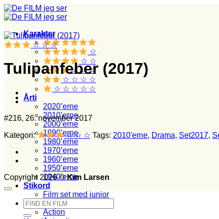
Fortsæt
til
indhold
Karakter
☆ ☆ ☆
☆
☆ ☆
Tulipanfeber (2017)
☆ ☆ ☆
☆ ☆ ☆ ☆
☆ ☆ ☆ ☆ ☆
Årti
2020’erne
2010’erne
#216, 26. november 2017
2000’erne
1990’erne
Kategori:
☆ ☆ ☆
Tags:
2010'erne
,
Drama
,
Set2017
,
S
1980’erne
1970’erne
1960’erne
1950’erne
1940’erne
Copyright 2026 ©
Kim Larsen
Stikord
Film set med junior
Søg
Film set i biografen
efter:
Action