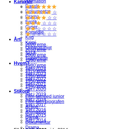
Animation
Karakter
Dansk
Dokumentar
☆
Drama
☆ ☆
Erotik
☆ ☆ ☆
Gyser
☆ ☆ ☆ ☆
Komedie
☆ ☆ ☆ ☆ ☆
Krig
Årti
Krimi
2020’erne
Overnaturligt
2010’erne
Sci-fi
2000’erne
Superhelte
1990’erne
Hvem?
1980’erne
Set i 2024
1970’erne
Set i 2023
1960’erne
Set i 2022
1950’erne
Set i 2021
1940’erne
Set i 2020
Stikord
Set i 2019
Film set med junior
Set i 2018
Film set i biografen
Set i 2017
Action
Set i 2016
Animation
Set i 2015
Dansk
Set i 2014
Dokumentar
Drama