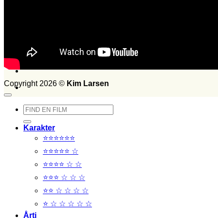
Set i 2015
Set i 2014
FILM SET:
1026
side 2014
Søg
efter:
Copyright 2026 ©
Kim Larsen
Søg
efter:
Karakter
⭐⭐⭐⭐⭐⭐
⭐⭐⭐⭐⭐ ☆
⭐⭐⭐⭐ ☆ ☆
⭐⭐⭐ ☆ ☆ ☆
⭐⭐ ☆ ☆ ☆ ☆
⭐ ☆ ☆ ☆ ☆ ☆
Årti