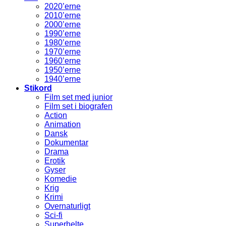
2020’erne
2010’erne
2000’erne
1990’erne
1980’erne
1970’erne
1960’erne
1950’erne
1940’erne
Stikord
Film set med junior
Film set i biografen
Action
Animation
Dansk
Dokumentar
Drama
Erotik
Gyser
Komedie
Krig
Krimi
Overnaturligt
Sci-fi
Superhelte