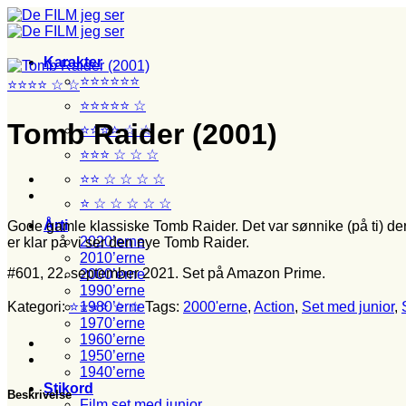
Fortsæt
til
indhold
Karakter
⭐⭐⭐⭐⭐⭐
⭐⭐⭐⭐ ☆ ☆
⭐⭐⭐⭐⭐ ☆
Tomb Raider (2001)
⭐⭐⭐⭐ ☆ ☆
⭐⭐⭐ ☆ ☆ ☆
⭐⭐ ☆ ☆ ☆ ☆
⭐ ☆ ☆ ☆ ☆ ☆
Årti
Gode gamle klassiske Tomb Raider. Det var sønnike (på ti) der 
2020’erne
er klar på vi ser den nye Tomb Raider.
2010’erne
#601, 22. september 2021. Set på Amazon Prime.
2000’erne
1990’erne
Kategori:
⭐⭐⭐⭐ ☆ ☆
Tags:
2000'erne
,
Action
,
Set med junior
,
1980’erne
1970’erne
1960’erne
1950’erne
1940’erne
Stikord
Beskrivelse
Film set med junior