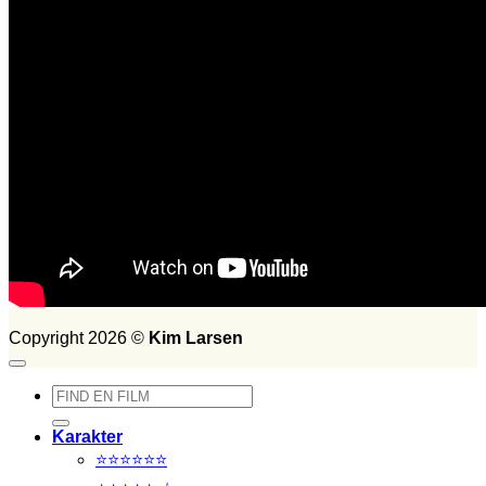
Set i 2015
Set i 2014
FILM SET:
1026
side 2014
Søg
efter:
Copyright 2026 ©
Kim Larsen
Søg
efter:
Karakter
⭐⭐⭐⭐⭐⭐