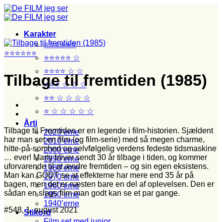
Fortsæt
til
indhold
Karakter
⭐⭐⭐⭐⭐⭐
⭐⭐⭐⭐⭐⭐
⭐⭐⭐⭐⭐ ☆
⭐⭐⭐⭐ ☆ ☆
Tilbage til fremtiden (1985)
⭐⭐⭐ ☆ ☆ ☆
⭐⭐ ☆ ☆ ☆ ☆
⭐ ☆ ☆ ☆ ☆ ☆
Årti
Tilbage til Fremtiden er en legende i film-historien. Sjældent
2020’erne
har man set en film (og film-serie) med så megen charme,
2010’erne
hitte-på-somhed og selvfølgelig verdens fedeste tidsmaskine
2000’erne
… ever! Marty bliver sendt 30 år tilbage i tiden, og kommer
1990’erne
uforvarende til at ændre fremtiden – og sin egen eksistens.
1980’erne
Man kan GODT se at effekterne har mere end 35 år på
1970’erne
bagen, men det er næsten bare en del af oplevelsen. Den er
1960’erne
sådan en slags film man godt kan se et par gange.
1950’erne
1940’erne
#548, 1. august 2021
Stikord
Film set med junior