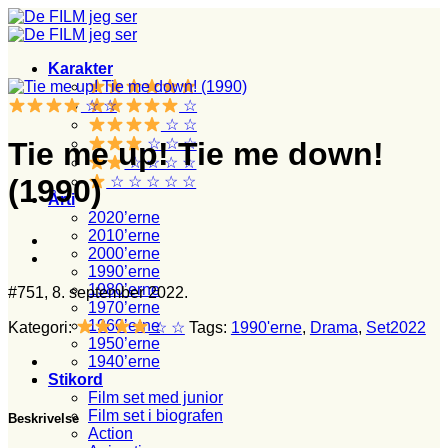
Fortsæt
til
indhold
Karakter
☆ ☆
☆
☆ ☆
☆ ☆ ☆
Tie me up! Tie me down!
☆ ☆ ☆ ☆
☆ ☆ ☆ ☆ ☆
(1990)
Årti
2020’erne
2010’erne
2000’erne
1990’erne
1980’erne
#751, 8. september 2022.
1970’erne
1960’erne
Kategori:
☆ ☆
Tags:
1990'erne
,
Drama
,
Set2022
1950’erne
1940’erne
Stikord
Film set med junior
Film set i biografen
Beskrivelse
Action