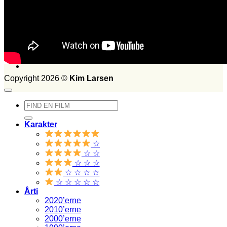
FILM SET:
1026
side 2014
Søg
efter:
Copyright 2026 ©
Kim Larsen
Søg
efter:
Karakter
☆
☆ ☆
☆ ☆ ☆
☆ ☆ ☆ ☆
☆ ☆ ☆ ☆ ☆
Årti
2020’erne
2010’erne
2000’erne