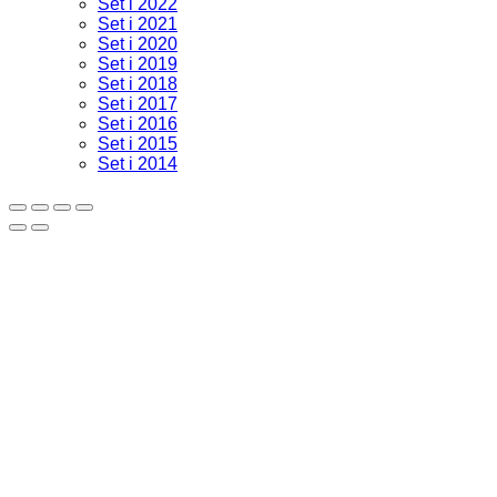
Set i 2022
Set i 2021
Set i 2020
Set i 2019
Set i 2018
Set i 2017
Set i 2016
Set i 2015
Set i 2014