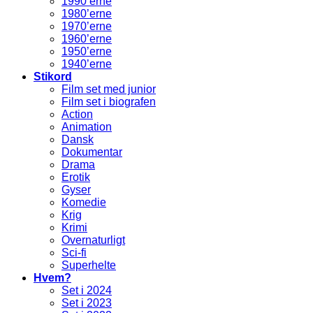
1990’erne
1980’erne
1970’erne
1960’erne
1950’erne
1940’erne
Stikord
Film set med junior
Film set i biografen
Action
Animation
Dansk
Dokumentar
Drama
Erotik
Gyser
Komedie
Krig
Krimi
Overnaturligt
Sci-fi
Superhelte
Hvem?
Set i 2024
Set i 2023