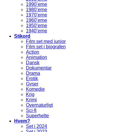
1990’erne
1980’erne
1970’erne
1960’erne
1950’erne
1940’erne
Stikord
Film set med junior
Film set i biografen
Action
Animation
Dansk
Dokumentar
Drama
Erotik
Gyser
Komedie
Krig
Krimi
Overnaturligt
Sci-fi
Superhelte
Hvem?
Set i 2024
Set i 2023