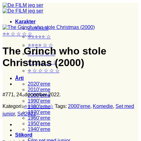
Fortsæt
til
indhold
Karakter
⭐⭐⭐⭐⭐⭐
⭐⭐ ☆ ☆ ☆ ☆
⭐⭐⭐⭐⭐ ☆
⭐⭐⭐⭐ ☆ ☆
The Grinch who stole
⭐⭐⭐ ☆ ☆ ☆
Christmas (2000)
⭐⭐ ☆ ☆ ☆ ☆
⭐ ☆ ☆ ☆ ☆ ☆
Årti
2020’erne
2010’erne
#771, 24. december 2022.
2000’erne
1990’erne
Kategori:
⭐⭐ ☆ ☆ ☆ ☆
Tags:
2000'erne
,
Komedie
,
Set med
1980’erne
1970’erne
junior
,
Set2022
1960’erne
1950’erne
1940’erne
Stikord
Film set med junior