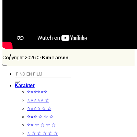
Set i 2015
Set i 2014
FILM SET:
1026
side 2014
Søg
efter:
Copyright 2026 ©
Kim Larsen
Søg
efter:
Karakter
⭐⭐⭐⭐⭐⭐
⭐⭐⭐⭐⭐ ☆
⭐⭐⭐⭐ ☆ ☆
⭐⭐⭐ ☆ ☆ ☆
⭐⭐ ☆ ☆ ☆ ☆
⭐ ☆ ☆ ☆ ☆ ☆