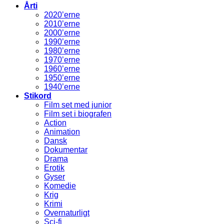
Årti
2020’erne
2010’erne
2000’erne
1990’erne
1980’erne
1970’erne
1960’erne
1950’erne
1940’erne
Stikord
Film set med junior
Film set i biografen
Action
Animation
Dansk
Dokumentar
Drama
Erotik
Gyser
Komedie
Krig
Krimi
Overnaturligt
Sci-fi