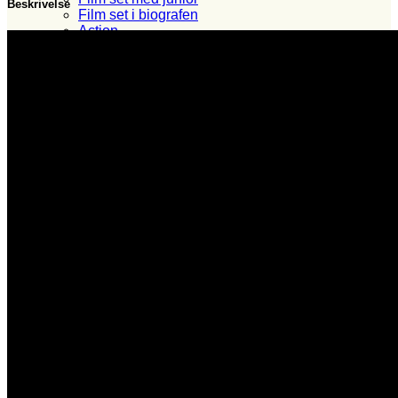
Beskrivelse
Film set i biografen
Action
Animation
Dansk
Dokumentar
Drama
Erotik
Gyser
Komedie
Krig
Krimi
Overnaturligt
Sci-fi
Superhelte
Hvem?
Set i 2024
Set i 2023
Set i 2022
Set i 2021
Set i 2020
Set i 2019
Set i 2018
Set i 2017
Set i 2016