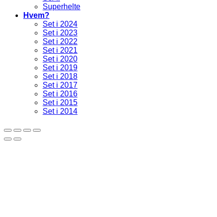
Superhelte
Hvem?
Set i 2024
Set i 2023
Set i 2022
Set i 2021
Set i 2020
Set i 2019
Set i 2018
Set i 2017
Set i 2016
Set i 2015
Set i 2014