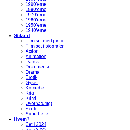
1990’erne
1980’erne
1970’erne
1960’erne
1950’erne
1940’erne
Stikord
Film set med junior
Film set i biografen
Action
Animation
Dansk
Dokumentar
Drama
Erotik
Gyser
Komedie
Krig
Krimi
Overnaturligt
Sci-fi
Superhelte
Hvem?
Set i 2024
Set i 2023