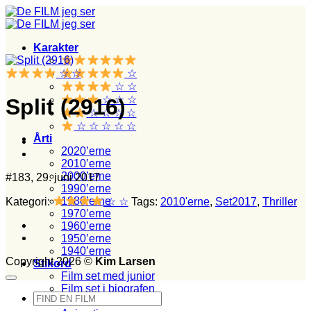
Fortsæt
til
indhold
Karakter
☆ ☆
☆
☆ ☆
☆ ☆ ☆
Split (2916)
☆ ☆ ☆ ☆
☆ ☆ ☆ ☆ ☆
Årti
2020’erne
2010’erne
2000’erne
#183, 29. juni 2017
1990’erne
1980’erne
Kategori:
☆ ☆
Tags:
2010'erne
,
Set2017
,
Thriller
1970’erne
1960’erne
1950’erne
1940’erne
Copyright 2026 ©
Kim Larsen
Stikord
Film set med junior
Film set i biografen
Søg
Action
efter: