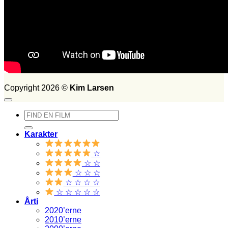
FILM SET:
1026
side 2014
Søg
efter:
Copyright 2026 ©
Kim Larsen
Søg
efter:
Karakter
☆
☆ ☆
☆ ☆ ☆
☆ ☆ ☆ ☆
☆ ☆ ☆ ☆ ☆
Årti
2020’erne
2010’erne