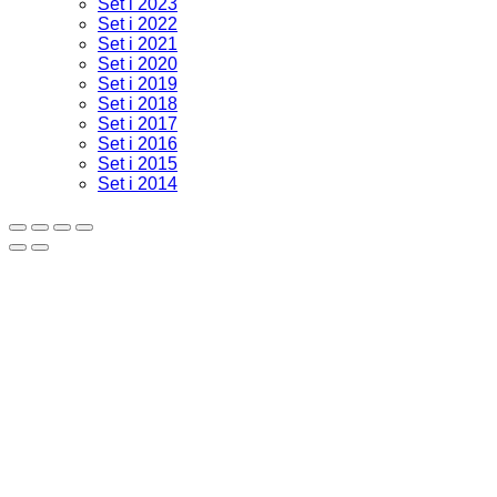
Set i 2023
Set i 2022
Set i 2021
Set i 2020
Set i 2019
Set i 2018
Set i 2017
Set i 2016
Set i 2015
Set i 2014