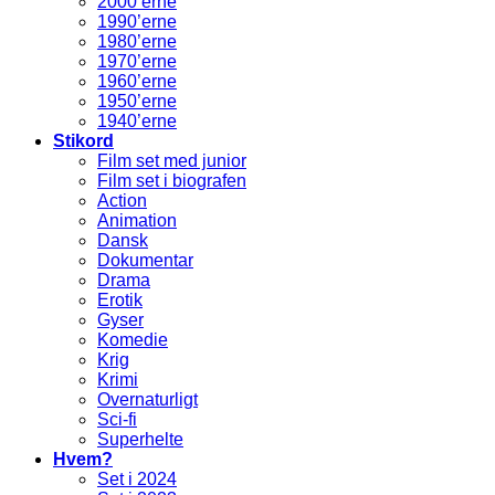
2000’erne
1990’erne
1980’erne
1970’erne
1960’erne
1950’erne
1940’erne
Stikord
Film set med junior
Film set i biografen
Action
Animation
Dansk
Dokumentar
Drama
Erotik
Gyser
Komedie
Krig
Krimi
Overnaturligt
Sci-fi
Superhelte
Hvem?
Set i 2024