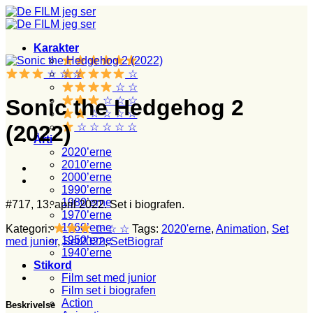
Fortsæt
til
indhold
Karakter
☆ ☆ ☆
☆
☆ ☆
☆ ☆ ☆
Sonic the Hedgehog 2
☆ ☆ ☆ ☆
☆ ☆ ☆ ☆ ☆
(2022)
Årti
2020’erne
2010’erne
2000’erne
1990’erne
1980’erne
#717, 13. april 2022. Set i biografen.
1970’erne
1960’erne
Kategori:
☆ ☆ ☆
Tags:
2020'erne
,
Animation
,
Set
1950’erne
med junior
,
Set2022
,
SetBiograf
1940’erne
Stikord
Film set med junior
Film set i biografen
Action
Beskrivelse