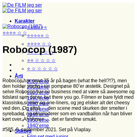
Fortsæt
til
indhold
Karakter
⭐⭐⭐⭐⭐⭐
⭐⭐⭐⭐ ☆ ☆
⭐⭐⭐⭐⭐ ☆
⭐⭐⭐⭐ ☆ ☆
Robocop (1987)
⭐⭐⭐ ☆ ☆ ☆
⭐⭐ ☆ ☆ ☆ ☆
⭐ ☆ ☆ ☆ ☆ ☆
Årti
Robocop har snart 35 år på bagen (what the hell?!?), men
2020’erne
den holder stadig i sin pompøse 80’er æstetik. Designet på
2010’erne
selve Robocop har no business med at være så awesome og
2000’erne
tidsløst som det er, but there you go. Filmen er bare fyldt med
1990’erne
klassiske scener og one-liners, og jeg elsker alt det cheesy
1980’erne
ved den. Og altså … den scene med skurken der smelter i
1970’erne
syrebadet, og eksploderer som en vandballon når han bliver
1960’erne
kørt over. Ahhhmen … det er fandme smukt.
1950’erne
1940’erne
#585, 9. september 2021. Set på Viaplay.
Stikord
Film set med junior