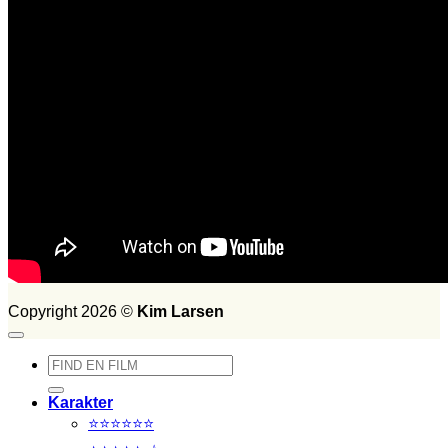
Set i 2015
Set i 2014
FILM SET:
1026
side 2014
Søg
efter:
Copyright 2026 ©
Kim Larsen
Søg
efter:
Karakter
⭐⭐⭐⭐⭐⭐