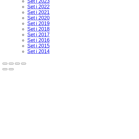
Set i 2023
Set i 2022
Set i 2021
Set i 2020
Set i 2019
Set i 2018
Set i 2017
Set i 2016
Set i 2015
Set i 2014