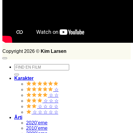
FILM SET:
1026
side 2014
Søg
efter:
Copyright 2026 ©
Kim Larsen
Søg
efter:
Karakter
☆
☆ ☆
☆ ☆ ☆
☆ ☆ ☆ ☆
☆ ☆ ☆ ☆ ☆
Årti
2020’erne
2010’erne