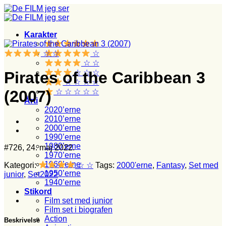
Fortsæt
til
indhold
Karakter
☆ ☆
☆
☆ ☆
☆ ☆ ☆
Pirates of the Caribbean 3
☆ ☆ ☆ ☆
☆ ☆ ☆ ☆ ☆
(2007)
Årti
2020’erne
2010’erne
2000’erne
1990’erne
1980’erne
#726, 24. maj 2022.
1970’erne
1960’erne
Kategori:
☆ ☆
Tags:
2000'erne
,
Fantasy
,
Set med
1950’erne
junior
,
Set2022
1940’erne
Stikord
Film set med junior
Film set i biografen
Action
Beskrivelse