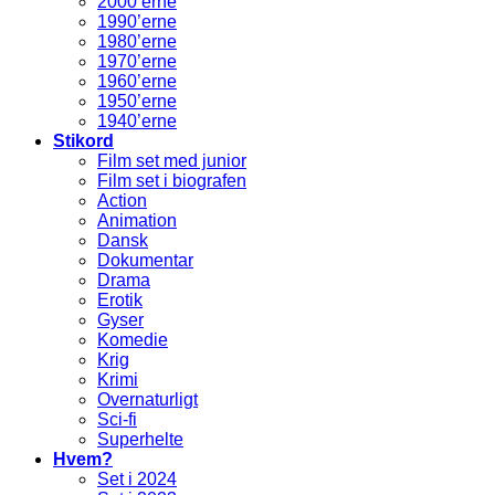
2000’erne
1990’erne
1980’erne
1970’erne
1960’erne
1950’erne
1940’erne
Stikord
Film set med junior
Film set i biografen
Action
Animation
Dansk
Dokumentar
Drama
Erotik
Gyser
Komedie
Krig
Krimi
Overnaturligt
Sci-fi
Superhelte
Hvem?
Set i 2024