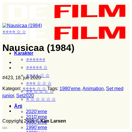
Fortsæt
til
indhold
⭐⭐⭐⭐ ☆ ☆
Nausicaa (1984)
Karakter
⭐⭐⭐⭐⭐⭐
⭐⭐⭐⭐⭐ ☆
⭐⭐⭐⭐ ☆ ☆
#423, 18. juli 2020
⭐⭐⭐ ☆ ☆ ☆
Kategori:
⭐⭐⭐⭐ ☆ ☆
Tags:
1980'erne
,
Animation
,
Set med
⭐⭐ ☆ ☆ ☆ ☆
junior
,
Set2020
⭐ ☆ ☆ ☆ ☆ ☆
Årti
2020’erne
2010’erne
Copyright 2026 ©
Kim Larsen
2000’erne
1990’erne