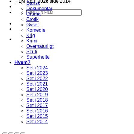
FILM SET:
1026
side 2014
Dansk
Dokumentar
Søg
Drama
efter:
Erotik
Gyser
Komedie
Krig
Krimi
Overnaturligt
Sci-fi
Superhelte
Hvem?
Set i 2024
Set i 2023
Set i 2022
Set i 2021
Set i 2020
Set i 2019
Set i 2018
Set i 2017
Set i 2016
Set i 2015
Set i 2014