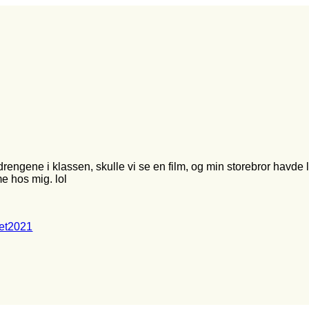
engene i klassen, skulle vi se en film, og min storebror havde lå
e hos mig. lol
et2021