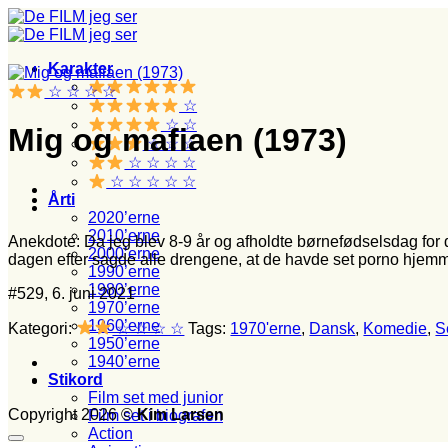
Fortsæt
til
indhold
Karakter
☆ ☆ ☆ ☆
☆
☆ ☆
Mig og mafiaen (1973)
☆ ☆ ☆
☆ ☆ ☆ ☆
☆ ☆ ☆ ☆ ☆
Årti
2020’erne
2010’erne
Anekdote: Da jeg blev 8-9 år og afholdte børnefødselsdag for dr
2000’erne
dagen efter sagde alle drengene, at de havde set porno hjemm
1990’erne
1980’erne
#529, 6. juni 2021
1970’erne
1960’erne
Kategori:
☆ ☆ ☆ ☆
Tags:
1970'erne
,
Dansk
,
Komedie
,
S
1950’erne
1940’erne
Stikord
Film set med junior
Copyright 2026 ©
Kim Larsen
Film set i biografen
Action