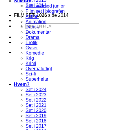
Set i 2015
Stikord
Set i 2014
Film set med junior
Film set i biografen
FILM SET:
1026
side 2014
Action
Animation
Søg
Dansk
efter:
Dokumentar
Drama
Erotik
Gyser
Komedie
Krig
Krimi
Overnaturligt
Sci-fi
Superhelte
Hvem?
Set i 2024
Set i 2023
Set i 2022
Set i 2021
Set i 2020
Set i 2019
Set i 2018
Set i 2017