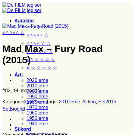
Fortsæt
til
indhold
Karakter
⭐⭐⭐⭐⭐⭐
⭐⭐⭐⭐⭐ ☆
⭐⭐⭐⭐⭐ ☆
⭐⭐⭐⭐ ☆ ☆
Mad Max – Fury Road
⭐⭐⭐ ☆ ☆ ☆
(2015)
⭐⭐ ☆ ☆ ☆ ☆
⭐ ☆ ☆ ☆ ☆ ☆
Årti
2020’erne
2010’erne
#82, 14. maj 2015
2000’erne
1990’erne
Kategori:
⭐⭐⭐⭐⭐ ☆
Tags:
2010'erne
,
Action
,
Set2015
,
1980’erne
1970’erne
SetBiograf
1960’erne
1950’erne
1940’erne
Stikord
Film set med junior
Copyright 2026 ©
Kim Larsen