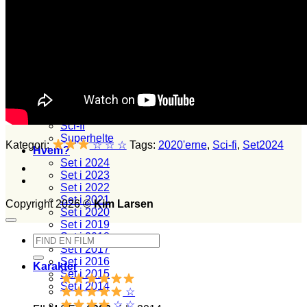
Animation
Dansk
Dokumentar
Drama
Erotik
Gyser
Komedie
Krig
Krimi
Overnaturligt
Sci-fi
Superhelte
Kategori:
☆ ☆ ☆
Tags:
2020'erne
,
Sci-fi
,
Set2024
Hvem?
Set i 2024
Set i 2023
Set i 2022
Set i 2021
Copyright 2026 ©
Kim Larsen
Set i 2020
Set i 2019
Set i 2018
Søg
Set i 2017
efter:
Set i 2016
Karakter
Set i 2015
Set i 2014
☆
☆ ☆