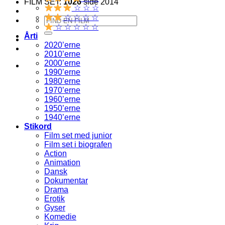
FILM SET:
1026
side 2014
☆ ☆ ☆
☆ ☆ ☆ ☆
Søg
☆ ☆ ☆ ☆ ☆
efter:
Årti
2020’erne
2010’erne
2000’erne
1990’erne
1980’erne
1970’erne
1960’erne
1950’erne
1940’erne
Stikord
Film set med junior
Film set i biografen
Action
Animation
Dansk
Dokumentar
Drama
Erotik
Gyser
Komedie