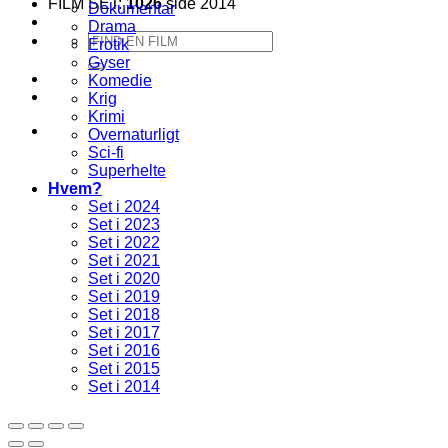
FILM SET:
1026
side 2014
Dokumentar
Drama
Søg
Erotik
efter:
Gyser
Komedie
Krig
Krimi
Overnaturligt
Sci-fi
Superhelte
Hvem?
Set i 2024
Set i 2023
Set i 2022
Set i 2021
Set i 2020
Set i 2019
Set i 2018
Set i 2017
Set i 2016
Set i 2015
Set i 2014