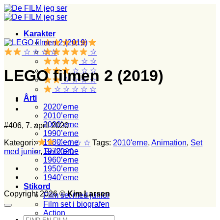
Fortsæt
til
indhold
Karakter
☆ ☆ ☆ ☆
☆
☆ ☆
☆ ☆ ☆
LEGO filmen 2 (2019)
☆ ☆ ☆ ☆
☆ ☆ ☆ ☆ ☆
Årti
2020’erne
2010’erne
2000’erne
#406, 7. april 2020
1990’erne
1980’erne
Kategori:
☆ ☆ ☆ ☆
Tags:
2010'erne
,
Animation
,
Set
1970’erne
med junior
,
Set2020
1960’erne
1950’erne
1940’erne
Stikord
Copyright 2026 ©
Kim Larsen
Film set med junior
Film set i biografen
Action
Søg