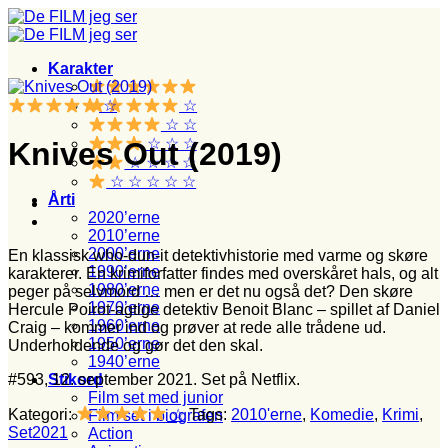
Fortsæt
til
indhold
Karakter
☆
☆
☆ ☆
☆ ☆ ☆
Knives Out (2019)
☆ ☆ ☆ ☆
☆ ☆ ☆ ☆ ☆
Årti
2020’erne
2010’erne
2000’erne
En klassisk who-dun-it detektivhistorie med varme og skøre
1990’erne
karakterer. En krimiforfatter findes med overskåret hals, og alt
1980’erne
peger på selvmord … men er det nu også det? Den skøre
1970’erne
Hercule Poirot-agtige detektiv Benoit Blanc – spillet af Daniel
1960’erne
Craig – kommer ind og prøver at rede alle trådene ud.
1950’erne
Underholdende og gør det den skal.
1940’erne
#593, 12. september 2021. Set på Netflix.
Stikord
Film set med junior
Kategori:
☆
Tags:
2010'erne
,
Komedie
,
Krimi
,
Film set i biografen
Set2021
Action