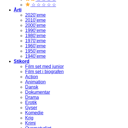
☆ ☆ ☆ ☆ ☆
Årti
2020’erne
2010’erne
2000’erne
1990’erne
1980’erne
1970’erne
1960’erne
1950’erne
1940’erne
Stikord
Film set med junior
Film set i biografen
Action
Animation
Dansk
Dokumentar
Drama
Erotik
Gyser
Komedie
Krig
Krimi