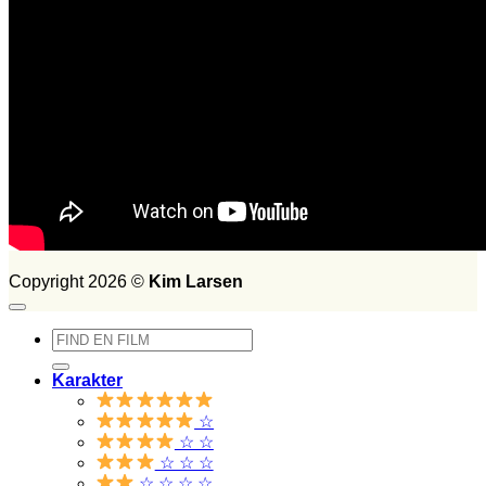
FILM SET:
1026
side 2014
Søg
efter:
Copyright 2026 ©
Kim Larsen
Søg
efter:
Karakter
☆
☆ ☆
☆ ☆ ☆
☆ ☆ ☆ ☆