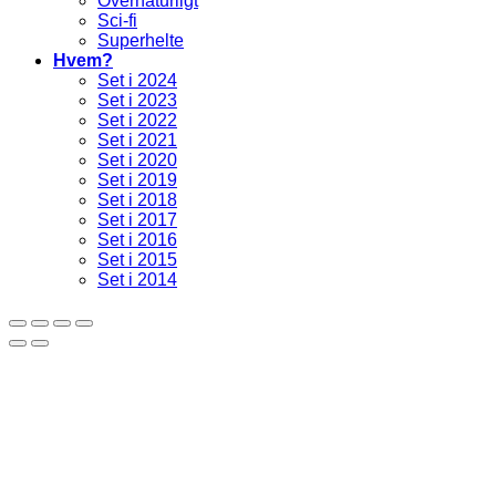
Overnaturligt
Sci-fi
Superhelte
Hvem?
Set i 2024
Set i 2023
Set i 2022
Set i 2021
Set i 2020
Set i 2019
Set i 2018
Set i 2017
Set i 2016
Set i 2015
Set i 2014