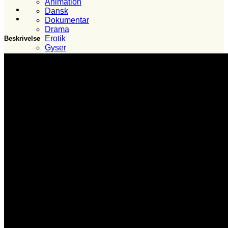
Animation
Dansk
Dokumentar
Drama
Erotik
Beskrivelse
Gyser
Komedie
Krig
Krimi
Overnaturligt
Sci-fi
Superhelte
Hvem?
Set i 2024
Set i 2023
Set i 2022
Set i 2021
Set i 2020
Set i 2019
Set i 2018
Set i 2017
Set i 2016
Set i 2015
Set i 2014