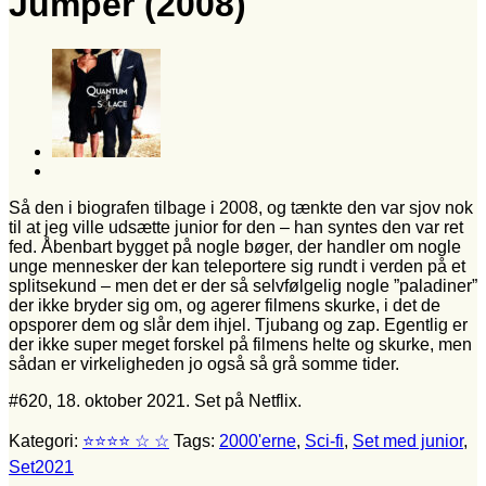
Jumper (2008)
Så den i biografen tilbage i 2008, og tænkte den var sjov nok
til at jeg ville udsætte junior for den – han syntes den var ret
fed. Åbenbart bygget på nogle bøger, der handler om nogle
unge mennesker der kan teleportere sig rundt i verden på et
splitsekund – men det er der så selvfølgelig nogle ”paladiner”
der ikke bryder sig om, og agerer filmens skurke, i det de
opsporer dem og slår dem ihjel. Tjubang og zap. Egentlig er
der ikke super meget forskel på filmens helte og skurke, men
sådan er virkeligheden jo også så grå somme tider.
#620, 18. oktober 2021. Set på Netflix.
Kategori:
⭐⭐⭐⭐ ☆ ☆
Tags:
2000'erne
,
Sci-fi
,
Set med junior
,
Set2021