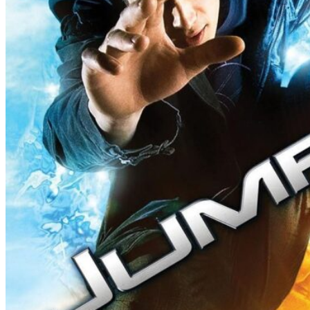
1980’erne
1970’erne
1960’erne
1950’erne
1940’erne
Stikord
Film set med junior
Film set i biografen
Action
Animation
Dansk
Dokumentar
Drama
Erotik
Gyser
Komedie
Krig
Krimi
Overnaturligt
Sci-fi
Superhelte
Hvem?
Set i 2024
Set i 2023
Set i 2022