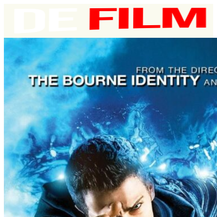
Fortsæt
til
indhold
Karakter
⭐⭐⭐⭐⭐⭐
⭐⭐⭐⭐⭐ ☆
⭐⭐⭐⭐ ☆ ☆
⭐⭐⭐ ☆ ☆ ☆
⭐⭐ ☆ ☆ ☆ ☆
⭐ ☆ ☆ ☆ ☆ ☆
Årti
2020’erne
2010’erne
2000’erne
1990’erne