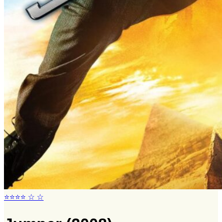
Set i 2021
Set i 2020
Set i 2019
Set i 2018
Set i 2017
Set i 2016
Set i 2015
Set i 2014
FILM SET:
1026
side 2014
Søg
efter:
⭐⭐⭐⭐ ☆ ☆