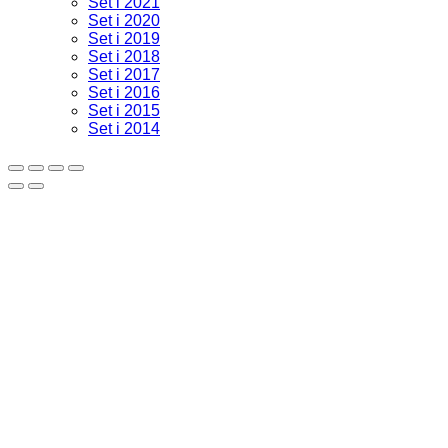
Set i 2021
Set i 2020
Set i 2019
Set i 2018
Set i 2017
Set i 2016
Set i 2015
Set i 2014