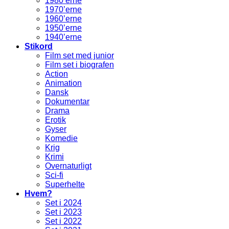
1980’erne
1970’erne
1960’erne
1950’erne
1940’erne
Stikord
Film set med junior
Film set i biografen
Action
Animation
Dansk
Dokumentar
Drama
Erotik
Gyser
Komedie
Krig
Krimi
Overnaturligt
Sci-fi
Superhelte
Hvem?
Set i 2024
Set i 2023
Set i 2022