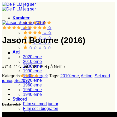
Fortsæt
til
indhold
Karakter
☆ ☆
☆
☆ ☆
☆ ☆ ☆
Jason Bourne (2016)
☆ ☆ ☆ ☆
☆ ☆ ☆ ☆ ☆
Årti
2020’erne
2010’erne
2000’erne
#714, 11. april 2022. Set på Netflix.
1990’erne
1980’erne
Kategori:
☆ ☆
Tags:
2010'erne
,
Action
,
Set med
1970’erne
junior
,
Set2022
1960’erne
1950’erne
1940’erne
Stikord
Film set med junior
Beskrivelse
Film set i biografen
Action