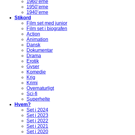
1960’erne
1950’erne
1940’erne
Stikord
Film set med junior
Film set i biografen
Action
Animation
Dansk
Dokumentar
Drama
Erotik
Gyser
Komedie
Krig
Krimi
Overnaturligt
Sci-fi
Superhelte
Hvem?
Set i 2024
Set i 2023
Set i 2022
Set i 2021
Set i 2020