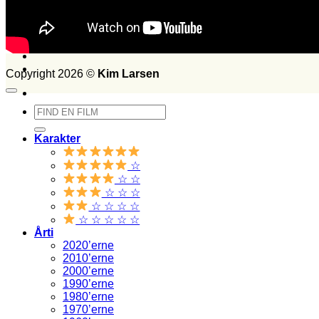
FILM SET:
1026
side 2014
Søg
efter:
Copyright 2026 ©
Kim Larsen
Søg
efter:
Karakter
☆
☆ ☆
☆ ☆ ☆
☆ ☆ ☆ ☆
☆ ☆ ☆ ☆ ☆
Årti
2020’erne
2010’erne
2000’erne
1990’erne
1980’erne
1970’erne