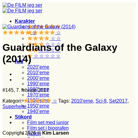
Fortsæt
til
indhold
Karakter
☆
☆
☆ ☆
☆ ☆ ☆
Guardians of the Galaxy
☆ ☆ ☆ ☆
☆ ☆ ☆ ☆ ☆
(2014)
Årti
2020’erne
2010’erne
2000’erne
1990’erne
1980’erne
#145, 7. februar 2017
1970’erne
1960’erne
Kategori:
☆
Tags:
2010'erne
,
Sci-fi
,
Set2017
,
1950’erne
Superhelte
1940’erne
Stikord
Film set med junior
Film set i biografen
Copyright 2026 ©
Kim Larsen
Action