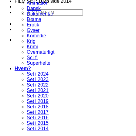
FILM SET:
1026
side 2014
Animation
Dansk
Søg
Dokumentar
efter:
Drama
Erotik
Gyser
Komedie
Krig
Krimi
Overnaturligt
Sci-fi
Superhelte
Hvem?
Set i 2024
Set i 2023
Set i 2022
Set i 2021
Set i 2020
Set i 2019
Set i 2018
Set i 2017
Set i 2016
Set i 2015
Set i 2014