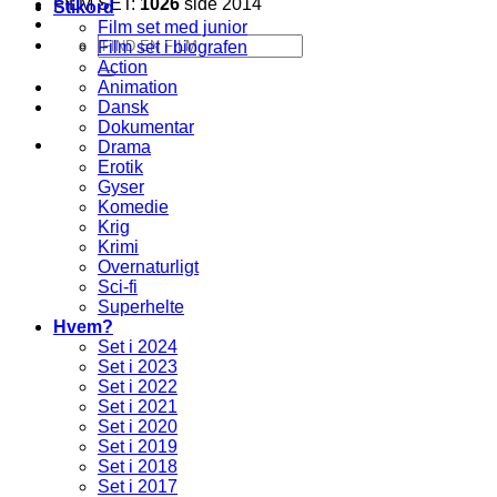
FILM SET:
1026
side 2014
Stikord
Film set med junior
Søg
Film set i biografen
efter:
Action
Animation
Dansk
Dokumentar
Drama
Erotik
Gyser
Komedie
Krig
Krimi
Overnaturligt
Sci-fi
Superhelte
Hvem?
Set i 2024
Set i 2023
Set i 2022
Set i 2021
Set i 2020
Set i 2019
Set i 2018
Set i 2017