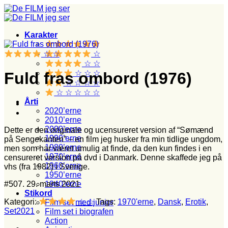
Fortsæt
til
indhold
Karakter
☆ ☆
☆
☆ ☆
☆ ☆ ☆
Fuld fras ombord (1976)
☆ ☆ ☆ ☆
☆ ☆ ☆ ☆ ☆
Årti
2020’erne
2010’erne
2000’erne
Dette er den originale og ucensureret version af “Sømænd
1990’erne
på Sengekanten” – en film jeg husker fra min tidlige ungdom,
1980’erne
men som har været umulig at finde, da den kun findes i en
1970’erne
censureret version på dvd i Danmark. Denne skaffede jeg på
1960’erne
vhs (fra 1982) i Sverige.
1950’erne
#507. 29. marts 2021
1940’erne
Stikord
Kategori:
☆ ☆
Tags:
1970'erne
,
Dansk
,
Erotik
,
Film set med junior
Set2021
Film set i biografen
Action