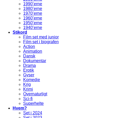
1990’erne
1980’erne
1970’erne
1960’erne
1950’erne
1940’erne
Stikord
Film set med junior
Film set i biografen
Action
Animation
Dansk
Dokumentar
Drama
Erotik
Gyser
Komedie
Krig
Krimi
Overnaturligt
Sci-fi
Superhelte
Hvem?
Set i 2024
Set i 2023