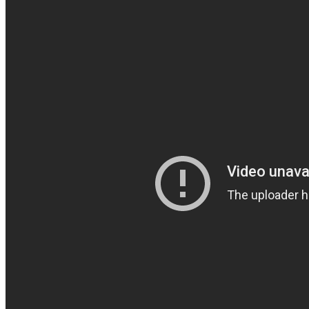
Film set i biografen
Action
Animation
Dansk
Dokumentar
Drama
Erotik
Gyser
Komedie
Krig
Krimi
Overnaturligt
Sci-fi
Superhelte
Hvem?
Set i 2024
Set i 2023
Set i 2022
Set i 2021
Set i 2020
Set i 2019
Set i 2018
Set i 2017
Set i 2016