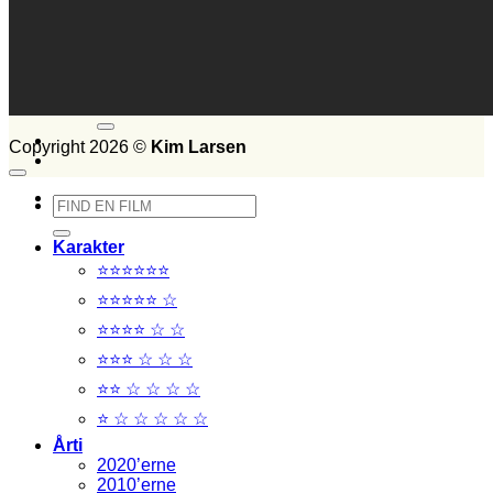
Set i 2015
Set i 2014
FILM SET:
1026
side 2014
Søg
efter:
Copyright 2026 ©
Kim Larsen
Søg
efter:
Karakter
⭐⭐⭐⭐⭐⭐
⭐⭐⭐⭐⭐ ☆
⭐⭐⭐⭐ ☆ ☆
⭐⭐⭐ ☆ ☆ ☆
⭐⭐ ☆ ☆ ☆ ☆
⭐ ☆ ☆ ☆ ☆ ☆
Årti
2020’erne
2010’erne