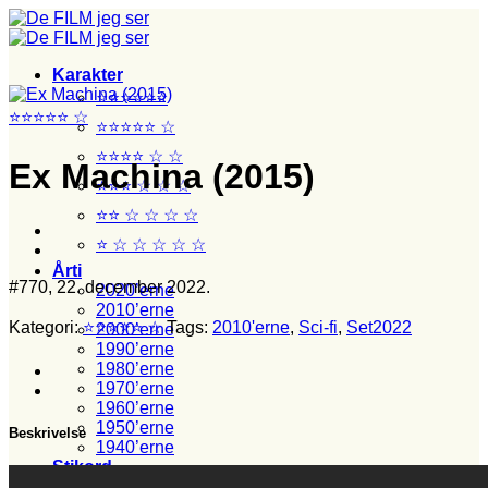
Fortsæt
til
indhold
Karakter
⭐⭐⭐⭐⭐⭐
⭐⭐⭐⭐⭐ ☆
⭐⭐⭐⭐⭐ ☆
⭐⭐⭐⭐ ☆ ☆
Ex Machina (2015)
⭐⭐⭐ ☆ ☆ ☆
⭐⭐ ☆ ☆ ☆ ☆
⭐ ☆ ☆ ☆ ☆ ☆
Årti
#770, 22. december 2022.
2020’erne
2010’erne
Kategori:
⭐⭐⭐⭐⭐ ☆
Tags:
2010'erne
,
Sci-fi
,
Set2022
2000’erne
1990’erne
1980’erne
1970’erne
1960’erne
1950’erne
Beskrivelse
1940’erne
Stikord
Film set med junior