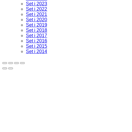
Set i 2023
Set i 2022
Set i 2021
Set i 2020
Set i 2019
Set i 2018
Set i 2017
Set i 2016
Set i 2015
Set i 2014