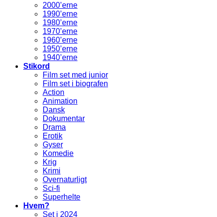
2000’erne
1990’erne
1980’erne
1970’erne
1960’erne
1950’erne
1940’erne
Stikord
Film set med junior
Film set i biografen
Action
Animation
Dansk
Dokumentar
Drama
Erotik
Gyser
Komedie
Krig
Krimi
Overnaturligt
Sci-fi
Superhelte
Hvem?
Set i 2024