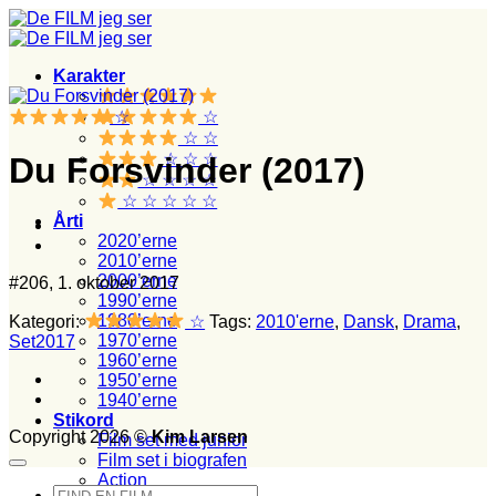
Fortsæt
til
indhold
Karakter
☆
☆
☆ ☆
☆ ☆ ☆
Du Forsvinder (2017)
☆ ☆ ☆ ☆
☆ ☆ ☆ ☆ ☆
Årti
2020’erne
2010’erne
2000’erne
#206, 1. oktober 2017
1990’erne
1980’erne
Kategori:
☆
Tags:
2010'erne
,
Dansk
,
Drama
,
1970’erne
Set2017
1960’erne
1950’erne
1940’erne
Stikord
Copyright 2026 ©
Kim Larsen
Film set med junior
Film set i biografen
Action
Søg