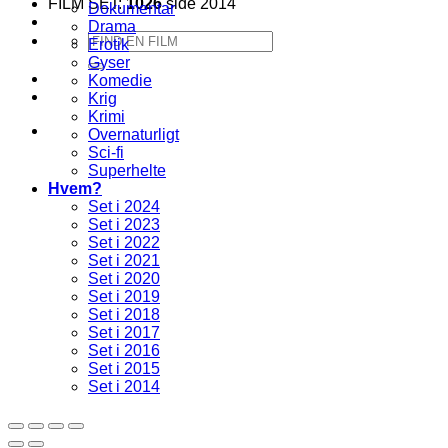
FILM SET:
1026
side 2014
Dokumentar
Drama
Søg
Erotik
efter:
Gyser
Komedie
Krig
Krimi
Overnaturligt
Sci-fi
Superhelte
Hvem?
Set i 2024
Set i 2023
Set i 2022
Set i 2021
Set i 2020
Set i 2019
Set i 2018
Set i 2017
Set i 2016
Set i 2015
Set i 2014