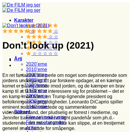
Fortsæt
til
indhold
Karakter
☆
☆
☆ ☆
☆ ☆ ☆
Don’t look up (2021)
☆ ☆ ☆ ☆
☆ ☆ ☆ ☆ ☆
Årti
2020’erne
2010’erne
2000’erne
En ret fantastisk lille perle om noget som deprimerende som
1990’erne
jordens undergang. Et par forskere opdager, at en kæmpe
1980’erne
komet er på vej direkte imod jorden, og de kæmper en brav
1970’erne
kamp til at få folk til at interessere sig for problemet – det er
1960’erne
en kamp imod tiden, en Trump-lignende president og
1950’erne
befolkningens legegyldigheder. Leonardo DiCaprio spiller
1940’erne
eminent som den nørdede og sammenklemte
Stikord
videnskabsmand, der pludselig er forrest i medierne, og
Film set med junior
Jennifer Lawrence rocker et tight pandehår som ph.d.-
Film set i biografen
studerende, der mest af alt ikke kan slippe, at en trestjernet
Action
generel snød hende for småpenge.