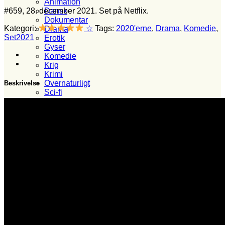
Animation
#659, 28. december 2021. Set på Netflix.
Dansk
Dokumentar
Kategori:
☆
Tags:
2020'erne
,
Drama
,
Komedie
,
Drama
Set2021
Erotik
Gyser
Komedie
Krig
Krimi
Overnaturligt
Beskrivelse
Sci-fi
Superhelte
Hvem?
Set i 2024
Set i 2023
Set i 2022
Set i 2021
Set i 2020
Set i 2019
Set i 2018
Set i 2017
Set i 2016
Set i 2015
Set i 2014