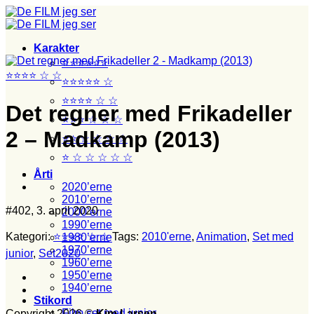
Fortsæt
til
indhold
Karakter
⭐⭐⭐⭐⭐⭐
⭐⭐⭐⭐ ☆ ☆
⭐⭐⭐⭐⭐ ☆
⭐⭐⭐⭐ ☆ ☆
Det regner med Frikadeller
⭐⭐⭐ ☆ ☆ ☆
2 – Madkamp (2013)
⭐⭐ ☆ ☆ ☆ ☆
⭐ ☆ ☆ ☆ ☆ ☆
Årti
2020’erne
2010’erne
#402, 3. april 2020
2000’erne
1990’erne
Kategori:
⭐⭐⭐⭐ ☆ ☆
Tags:
2010'erne
,
Animation
,
Set med
1980’erne
1970’erne
junior
,
Set2020
1960’erne
1950’erne
1940’erne
Stikord
Film set med junior
Copyright 2026 ©
Kim Larsen