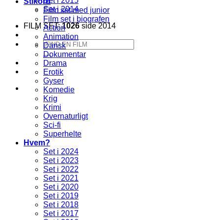
Set i 2015
Stikord
Set i 2014
Film set med junior
Film set i biografen
FILM SET:
1026
side 2014
Action
Animation
Søg
Dansk
efter:
Dokumentar
Drama
Erotik
Gyser
Komedie
Krig
Krimi
Overnaturligt
Sci-fi
Superhelte
Hvem?
Set i 2024
Set i 2023
Set i 2022
Set i 2021
Set i 2020
Set i 2019
Set i 2018
Set i 2017