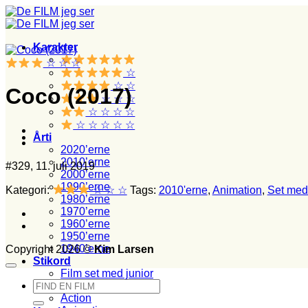
Fortsæt
til
indhold
Karakter
☆ ☆ ☆
☆
☆ ☆
Coco (2017)
☆ ☆ ☆
☆ ☆ ☆ ☆
☆ ☆ ☆ ☆ ☆
Årti
2020’erne
2010’erne
#329, 11. juli 2019
2000’erne
1990’erne
Kategori:
☆ ☆ ☆
Tags:
2010'erne
,
Animation
,
Set med 
1980’erne
1970’erne
1960’erne
1950’erne
1940’erne
Copyright 2026 ©
Kim Larsen
Stikord
Film set med junior
Søg
Film set i biografen
efter:
Action