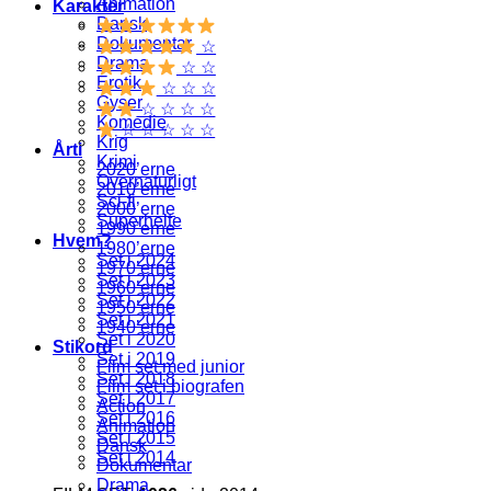
Animation
Karakter
Dansk
Dokumentar
☆
Drama
☆ ☆
Erotik
☆ ☆ ☆
Gyser
☆ ☆ ☆ ☆
Komedie
☆ ☆ ☆ ☆ ☆
Krig
Årti
Krimi
2020’erne
Overnaturligt
2010’erne
Sci-fi
2000’erne
Superhelte
1990’erne
Hvem?
1980’erne
Set i 2024
1970’erne
Set i 2023
1960’erne
Set i 2022
1950’erne
Set i 2021
1940’erne
Set i 2020
Stikord
Set i 2019
Film set med junior
Set i 2018
Film set i biografen
Set i 2017
Action
Set i 2016
Animation
Set i 2015
Dansk
Set i 2014
Dokumentar
Drama