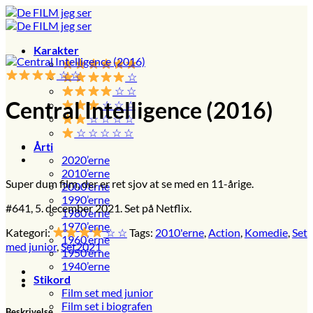
Fortsæt
til
indhold
Karakter
☆ ☆
☆
☆ ☆
Central Intelligence (2016)
☆ ☆ ☆
☆ ☆ ☆ ☆
☆ ☆ ☆ ☆ ☆
Årti
2020’erne
2010’erne
Super dum film, der er ret sjov at se med en 11-årige.
2000’erne
1990’erne
#641, 5. december 2021. Set på Netflix.
1980’erne
1970’erne
Kategori:
☆ ☆
Tags:
2010'erne
,
Action
,
Komedie
,
Set
1960’erne
med junior
,
Set2021
1950’erne
1940’erne
Stikord
Film set med junior
Film set i biografen
Beskrivelse