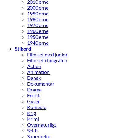
2010’erne
2000’erne
1990’erne
1980’erne
1970’erne
1960’erne
1950’erne
1940’erne
Stikord
Film set med junior
Film set i biografen
Action
Animation
Dansk
Dokumentar
Drama
Erotik
Gyser
Komedie
Krig
Krimi
Overnaturligt
Sci-fi
Superhelte