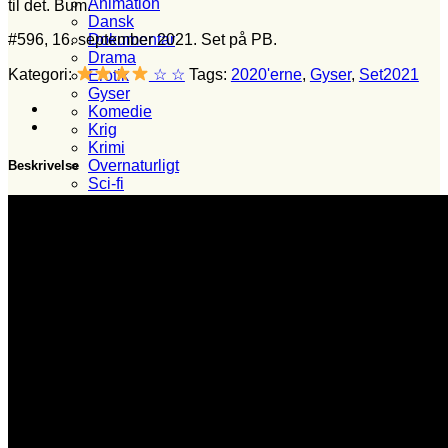
Animation
til det. Bum.
Dansk
#596, 16. september 2021. Set på PB.
Dokumentar
Drama
Kategori:
☆ ☆
Tags:
2020'erne
,
Gyser
,
Set2021
Erotik
Gyser
Komedie
Krig
Krimi
Overnaturligt
Beskrivelse
Sci-fi
Superhelte
Hvem?
Set i 2024
Set i 2023
Set i 2022
Set i 2021
Set i 2020
Set i 2019
Set i 2018
Set i 2017
Set i 2016
Set i 2015
Set i 2014