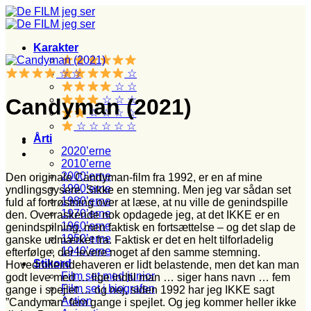
Fortsæt
til
indhold
Karakter
☆ ☆
☆
☆ ☆
☆ ☆ ☆
Candyman (2021)
☆ ☆ ☆ ☆
☆ ☆ ☆ ☆ ☆
Årti
2020’erne
2010’erne
2000’erne
Den originale Candyman-film fra 1992, er en af mine
1990’erne
yndlingsgysere. Sikke en stemning. Men jeg var sådan set
1980’erne
fuld af fortrøstning over at læse, at nu ville de genindspille
1970’erne
den. Overraskende nok opdagede jeg, at det IKKE er en
1960’erne
genindspilning, men faktisk en fortsættelse – og det slap de
1950’erne
ganske udmærket fra. Faktisk er det en helt tilforladelig
1940’erne
efterfølge, der levere noget af den samme stemning.
Stikord
Hovedrolleindehaveren er lidt belastende, men det kan man
Film set med junior
godt leve med … lige indtil man … siger hans navn … fem
Film set i biografen
gange i spejlet … og nej, siden 1992 har jeg IKKE sagt
Action
”Candyman” fem gange i spejlet. Og jeg kommer heller ikke