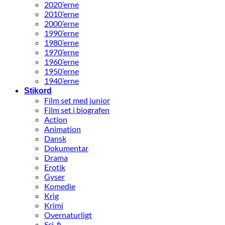
2020’erne
2010’erne
2000’erne
1990’erne
1980’erne
1970’erne
1960’erne
1950’erne
1940’erne
Stikord
Film set med junior
Film set i biografen
Action
Animation
Dansk
Dokumentar
Drama
Erotik
Gyser
Komedie
Krig
Krimi
Overnaturligt
Sci-fi