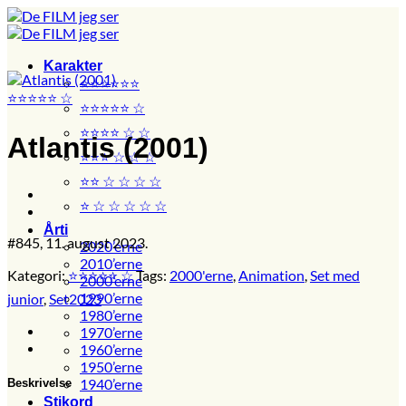
Fortsæt
til
indhold
Karakter
⭐⭐⭐⭐⭐⭐
⭐⭐⭐⭐⭐ ☆
⭐⭐⭐⭐⭐ ☆
⭐⭐⭐⭐ ☆ ☆
Atlantis (2001)
⭐⭐⭐ ☆ ☆ ☆
⭐⭐ ☆ ☆ ☆ ☆
⭐ ☆ ☆ ☆ ☆ ☆
Årti
#845, 11. august 2023.
2020’erne
2010’erne
Kategori:
⭐⭐⭐⭐⭐ ☆
Tags:
2000'erne
,
Animation
,
Set med
2000’erne
1990’erne
junior
,
Set2023
1980’erne
1970’erne
1960’erne
1950’erne
1940’erne
Beskrivelse
Stikord