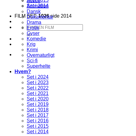
Set i 2015
Action
Set i 2014
Animation
Dansk
FILM SET:
1026
side 2014
Dokumentar
Drama
Søg
Erotik
efter:
Gyser
Komedie
Krig
Krimi
Overnaturligt
Sci-fi
Superhelte
Hvem?
Set i 2024
Set i 2023
Set i 2022
Set i 2021
Set i 2020
Set i 2019
Set i 2018
Set i 2017
Set i 2016
Set i 2015
Set i 2014