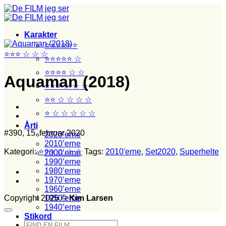
Fortsæt
til
indhold
Karakter
⭐⭐⭐⭐⭐⭐
⭐⭐⭐ ☆ ☆ ☆
⭐⭐⭐⭐⭐ ☆
⭐⭐⭐⭐ ☆ ☆
Aquaman (2018)
⭐⭐⭐ ☆ ☆ ☆
⭐⭐ ☆ ☆ ☆ ☆
⭐ ☆ ☆ ☆ ☆ ☆
Årti
#390, 15. februar 2020
2020’erne
2010’erne
Kategori:
⭐⭐⭐ ☆ ☆ ☆
Tags:
2010'erne
,
Set2020
,
Superhelte
2000’erne
1990’erne
1980’erne
1970’erne
1960’erne
Copyright 2026 ©
Kim Larsen
1950’erne
1940’erne
Stikord
Søg
Film set med junior