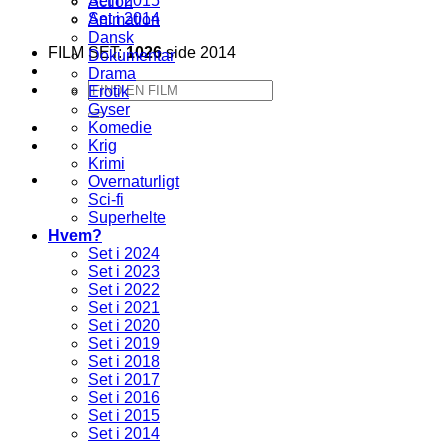
Set i 2015
Action
Set i 2014
Animation
Dansk
FILM SET:
1026
side 2014
Dokumentar
Drama
Søg
Erotik
efter:
Gyser
Komedie
Krig
Krimi
Overnaturligt
Sci-fi
Superhelte
Hvem?
Set i 2024
Set i 2023
Set i 2022
Set i 2021
Set i 2020
Set i 2019
Set i 2018
Set i 2017
Set i 2016
Set i 2015
Set i 2014