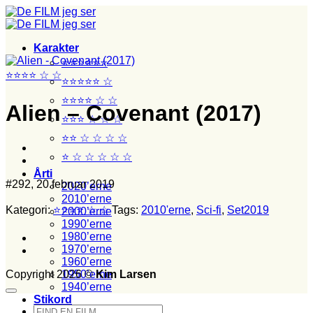
Fortsæt
til
indhold
Karakter
⭐⭐⭐⭐⭐⭐
⭐⭐⭐⭐ ☆ ☆
⭐⭐⭐⭐⭐ ☆
⭐⭐⭐⭐ ☆ ☆
Alien – Covenant (2017)
⭐⭐⭐ ☆ ☆ ☆
⭐⭐ ☆ ☆ ☆ ☆
⭐ ☆ ☆ ☆ ☆ ☆
Årti
#292, 20.februar 2019
2020’erne
2010’erne
Kategori:
⭐⭐⭐⭐ ☆ ☆
Tags:
2010'erne
,
Sci-fi
,
Set2019
2000’erne
1990’erne
1980’erne
1970’erne
1960’erne
Copyright 2026 ©
Kim Larsen
1950’erne
1940’erne
Stikord
Søg
Film set med junior