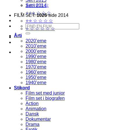
Set i 2015
⭐⭐⭐⭐ ☆ ☆
Set i 2014
⭐⭐⭐ ☆ ☆ ☆
FILM SET:
1026
side 2014
⭐⭐ ☆ ☆ ☆ ☆
Søg
⭐ ☆ ☆ ☆ ☆ ☆
efter:
Årti
2020’erne
2010’erne
2000’erne
1990’erne
1980’erne
1970’erne
1960’erne
1950’erne
1940’erne
Stikord
Film set med junior
Film set i biografen
Action
Animation
Dansk
Dokumentar
Drama
Erotik